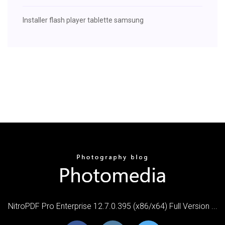
Installer flash player tablette samsung
NitroPDF Pro Enterprise 12.7.0.395 (x86/x64) Full Version ...