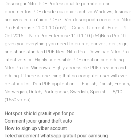
Descargar Nitro PDF Professional te permite crear
documentos PDF desde cualquier archivo Windows, fusionar
archivos en un único PDF e...Ver descripción completa. Nitro
Pro Enterprise 11.0.1.10 (x 64) + Crack : Utorrent : Free ... 4
Oct 2016 ... Nitro Pro Enterprise 11.0.1.10 (x64)Nitro Pro 10
gives you everything you need to create, convert, edit, sign,
and share standard PDF files. Nitro Pro - Download Nitro Pro
latest version: Highly accessible PDF creation and editing. ...
Nitro Pro for Windows. Highly accessible PDF creation and
editing. If there is one thing that no computer user will ever
be stuck for, it's a PDF application. ... English; Danish; French;
Norwegian; Dutch; Portuguese; Swedish; Spanish ... 8/10
(1550 votes).
Hotspot shield gratuit vpn for pc
Comment jouer grand theft auto
How to sign up viber account
Telechargement whatsapp gratuit pour samsung