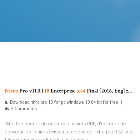
Nitro
Pro v11.0.1.
10
Enterprise
x
64
Final [2016, Eng] ::…
Download nitro pro 10 for pc windows 10 64 bit for free
6 Comments
Nitro Pro permet de créer des fichiers PDF, d'éditer et de
convertir les fichiers existants.telecharger nitro pro 8 32 bits.