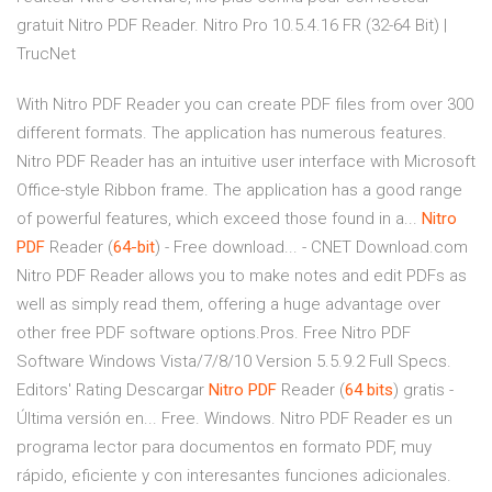
gratuit Nitro PDF Reader. Nitro Pro 10.5.4.16 FR (32-64 Bit) |
TrucNet
With Nitro PDF Reader you can create PDF files from over 300
different formats. The application has numerous features.
Nitro PDF Reader has an intuitive user interface with Microsoft
Office-style Ribbon frame. The application has a good range
of powerful features, which exceed those found in a...
Nitro
PDF
Reader (
64-bit
) - Free download... - CNET Download.com
Nitro PDF Reader allows you to make notes and edit PDFs as
well as simply read them, offering a huge advantage over
other free PDF software options.Pros. Free Nitro PDF
Software Windows Vista/7/8/10 Version 5.5.9.2 Full Specs.
Editors' Rating Descargar
Nitro
PDF
Reader (
64
bits
) gratis -
Última versión en... Free. Windows. Nitro PDF Reader es un
programa lector para documentos en formato PDF, muy
rápido, eficiente y con interesantes funciones adicionales.